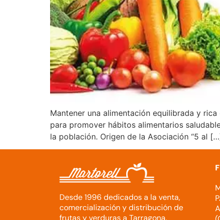
Mantener una alimentación equilibrada y rica 
para promover hábitos alimentarios saludables
la población. Origen de la Asociación “5 al […
F
M
Desde 1996 dedicados a la venta,
P
comercialización y distribución de
A
frutas y verduras a Tarragona.
(