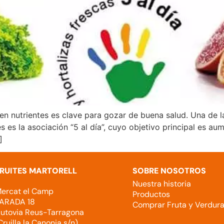
en nutrientes es clave para gozar de buena salud. Una de l
 es la asociación “5 al día”, cuyo objetivo principal es au
]
RUITES MARTORELL
SOBRE NOSOTROS
Nuestra historia
ercat el Camp
Productos
ARADA 18
Comprar Fruta y Verdur
utovia Reus-Tarragona
Cruilla la Canonja s/n)